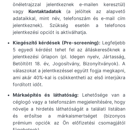
önéletrajzzal jelentkeznek e-mailen keresztül)
vagy
Kontaktadatok
(a jelöltek az alapvető
adataikkal, mint név, telefonszám és e-mail cím
jelentkeznek). Szükség esetén a telefonos
jelentkezési opciót is aktiválhatja.
Kiegészítő kérdések (Pre-screening):
Legfeljebb
5 egyedi kérdést tehet fel az álláskeresőknek a
jelentkezési űrlapon (pl. Idegen nyelv, Jártasság,
Betöltött 18. év, Jogosítvány, Bizonyítványok). A
válaszokat a jelentkezéssel együtt fogja megkapni,
ami akár 40%-kal is csökkentheti az első interjúkra
fordított időt.
Márkaépítés és láthatóság:
Lehetősége van a
céglogó vagy a telefonszám megjelenítésére, hogy
növelje a hirdetés láthatóságát a találati listában
és erősítse a márkaismertséget (bizonyos
prémium opciók az Ön előfizetési csomagjától
függhetnek).