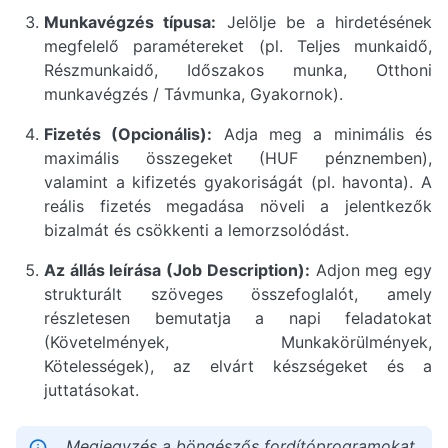
Munkavégzés típusa:
Jelölje be a hirdetésének
megfelelő paramétereket (pl. Teljes munkaidő,
Részmunkaidő, Időszakos munka, Otthoni
munkavégzés / Távmunka, Gyakornok).
Fizetés (Opcionális):
Adja meg a minimális és
maximális összegeket (HUF pénznemben),
valamint a kifizetés gyakoriságát (pl. havonta). A
reális fizetés megadása növeli a jelentkezők
bizalmát és csökkenti a lemorzsolódást.
Az állás leírása (Job Description):
Adjon meg egy
strukturált szöveges összefoglalót, amely
részletesen bemutatja a napi feladatokat
(Követelmények, Munkakörülmények,
Kötelességek), az elvárt készségeket és a
juttatásokat.
Megjegyzés a böngészős fordítóprogramokat