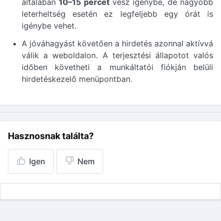
általában
10–15 percet
vesz igénybe, de nagyobb
leterheltség esetén ez legfeljebb egy órát is
igénybe vehet.
A jóváhagyást követően a hirdetés azonnal aktívvá
válik a weboldalon. A terjesztési állapotot valós
időben követheti a munkáltatói fiókján belüli
hirdetéskezelő menüpontban.
Hasznosnak találta?
Igen
Nem