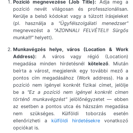
Pozíció megnevezése (Job Title):
Adja meg a
pozíció nevét világosan és professzionálisan.
Kerülje a belső kódokat vagy a túlzott írásjeleket
(pl. használja a
"Ügyfélszolgálati menedzser"
megnevezést a
"AZONNALI FELVÉTEL!! Sürgős
munka!!!"
helyett).
Munkavégzés helye, város (Location & Work
Address):
A város vagy régió (Location)
megadása minden hirdetésnél
kötelező
. Miután
beírta a várost, megjelenik egy további mező a
pontos cím megadásához (Work address). Ha a
pozíció nem igényel konkrét fizikai címet, jelölje
be a
"Ez a pozíció nem igényel konkrét címen
történő munkavégzést"
jelölőnégyzetet — ebben
az esetben a pontos utca és házszám megadása
nem szükséges. Külföldi toborzás esetén
ellenőrizheti a
külföldi hirdetésekre
vonatkozó
opciókat is.