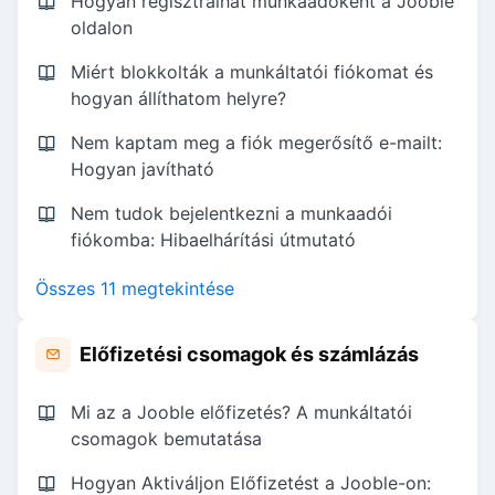
Hogyan regisztrálhat munkaadóként a Jooble
oldalon
Miért blokkolták a munkáltatói fiókomat és
hogyan állíthatom helyre?
Nem kaptam meg a fiók megerősítő e-mailt:
Hogyan javítható
Nem tudok bejelentkezni a munkaadói
fiókomba: Hibaelhárítási útmutató
Összes 11 megtekintése
Előfizetési csomagok és számlázás
Mi az a Jooble előfizetés? A munkáltatói
csomagok bemutatása
Hogyan Aktiváljon Előfizetést a Jooble-on: