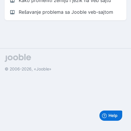
Kako promeniti zemlju i jezik na veb sajtu
Rešavanje problema sa Jooble veb-sajtom