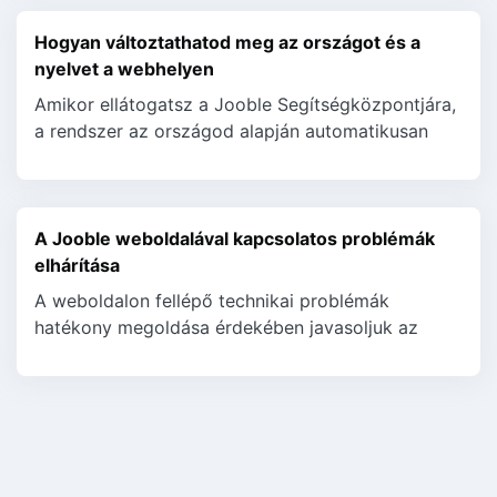
Hogyan változtathatod meg az országot és a
nyelvet a webhelyen
Amikor ellátogatsz a Jooble Segítségközpontjára,
a rendszer az országod alapján automatikusan
beállítja az anyanyelvedet vagy az elsődleges
nyelvedet. Arra ...
A Jooble weboldalával kapcsolatos problémák
elhárítása
A weboldalon fellépő technikai problémák
hatékony megoldása érdekében javasoljuk az
alábbi hibaelhárítási lépések követését: Frissítse a
böngészőjét: Győz...