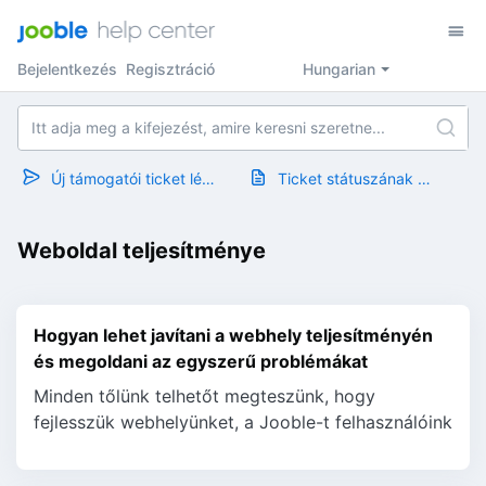
Bejelentkezés
Regisztráció
Hungarian
Új támogatói ticket létrehozása
Ticket státuszának megtekintése
Weboldal teljesítménye
Hogyan lehet javítani a webhely teljesítményén
és megoldani az egyszerű problémákat
Minden tőlünk telhetőt megteszünk, hogy
fejlesszük webhelyünket, a Jooble-t felhasználóink
számára. Az új funkciók hozzáadásával a cookie-k
bővülhetnek vagy...