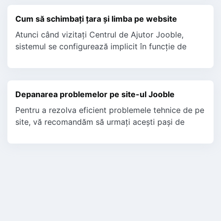
Cum să schimbați țara și limba pe website
Atunci când vizitați Centrul de Ajutor Jooble,
sistemul se configurează implicit în funcție de
limba maternă sau limba principală, în funcție de
țara dumnea...
Depanarea problemelor pe site-ul Jooble
Pentru a rezolva eficient problemele tehnice de pe
site, vă recomandăm să urmați acești pași de
depanare: Actualizați browserul: Asigurați-vă că
utilizați...