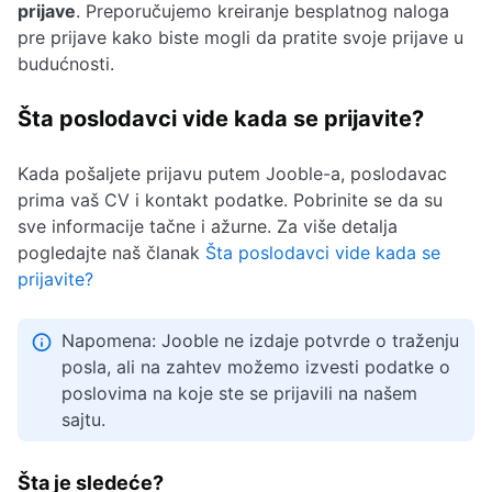
prijave
. Preporučujemo kreiranje besplatnog naloga
pre prijave kako biste mogli da pratite svoje prijave u
budućnosti.
Šta poslodavci vide kada se prijavite?
Kada pošaljete prijavu putem Jooble-a, poslodavac
prima vaš CV i kontakt podatke. Pobrinite se da su
sve informacije tačne i ažurne. Za više detalja
pogledajte naš članak
Šta poslodavci vide kada se
prijavite?
Napomena: Jooble ne izdaje potvrde o traženju
posla, ali na zahtev možemo izvesti podatke o
poslovima na koje ste se prijavili na našem
sajtu.
Šta je sledeće?