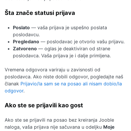
Šta znače statusi prijava
Poslato
— vaša prijava je uspešno poslata
poslodavcu.
Pregledano
— poslodavac je otvorio vašu prijavu.
Zatvoreno
— oglas je deaktiviran od strane
poslodavca. Vaša prijava je i dalje primljena.
Vremena odgovora variraju u zavisnosti od
poslodavca. Ako niste dobili odgovor, pogledajte naš
članak
Prijavio/la sam se na posao ali nisam dobio/la
odgovor
.
Ako ste se prijavili kao gost
Ako ste se prijavili na posao bez kreiranja Jooble
naloga, vaša prijava nije sačuvana u odeljku
Moje