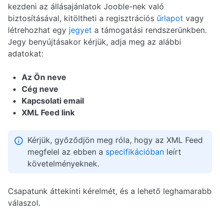
kezdeni az állásajánlatok Jooble-nek való
biztosításával, kitöltheti a regisztrációs
űrlapot
vagy
létrehozhat egy
jegyet
a támogatási rendszerünkben.
Jegy benyújtásakor kérjük, adja meg az alábbi
adatokat:
Az Ön neve
Cég neve
Kapcsolati email
XML Feed link
Kérjük, győződjön meg róla, hogy az XML Feed
megfelel az ebben a
specifikációban
leírt
követelményeknek.
Csapatunk áttekinti kérelmét, és a lehető leghamarabb
válaszol.