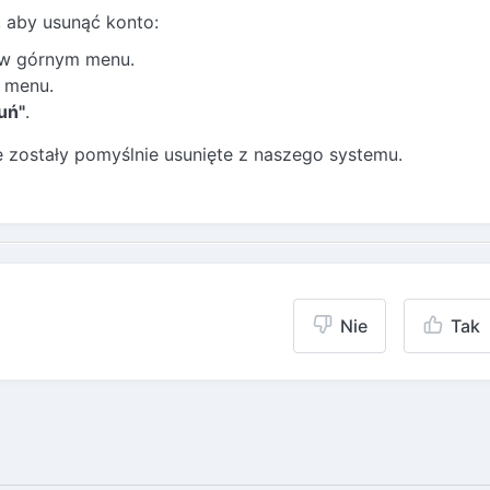
, aby usunąć konto:
 w górnym menu.
i menu.
uń"
.
e zostały pomyślnie usunięte z naszego systemu.
Nie
Tak