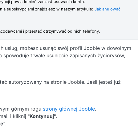
rypcji powiadomień zamiast usuwania konta.

ia subskrypcjami znajdziesz w naszym artykule: 
Jak anulować
racodawcami i przestać otrzymywać od nich telefony. 
ych usług, możesz usunąć swój profil Jooble w dowolnym
a spowoduje trwałe usunięcie zapisanych życiorysów,
tać autoryzowany na stronie Jooble. Jeśli jesteś już
wym górnym rogu
strony głównej Jooble
.
il i kliknij
"Kontynuuj"
.
ię"
.