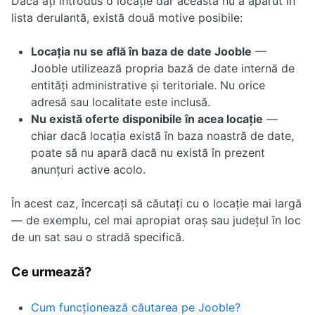
Dacă ați introdus o locație dar aceasta nu a apărut în
lista derulantă, există două motive posibile:
Locația nu se află în baza de date Jooble
—
Jooble utilizează propria bază de date internă de
entități administrative și teritoriale. Nu orice
adresă sau localitate este inclusă.
Nu există oferte disponibile în acea locație
—
chiar dacă locația există în baza noastră de date,
poate să nu apară dacă nu există în prezent
anunțuri active acolo.
În acest caz, încercați să căutați cu o locație mai largă
— de exemplu, cel mai apropiat oraș sau județul în loc
de un sat sau o stradă specifică.
Ce urmează?
Cum funcționează căutarea pe Jooble?