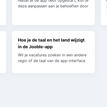
Nadat je de app hebt opgestart, kun je
deze aanpassen aan je behoeften door
de volgende eenvoudige stappen te
volgen: Selecteer het land: waar je
werk...
Hoe je de taal en het land wijzigt
in de Jooble-app
Wil je vacatures zoeken in een andere
regio of de taal van de app-interface
wijzigen? Je kunt deze instellingen
eenvoudig rechtstreeks vanuit de app
aanpass...