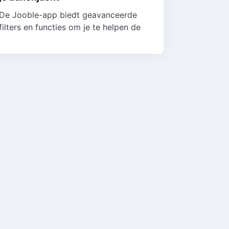
De Jooble-app biedt geavanceerde
filters en functies om je te helpen de
perfecte vacatures te vinden, op te
slaan en te beheren. Hier is hoe je jouw
zoekopd...