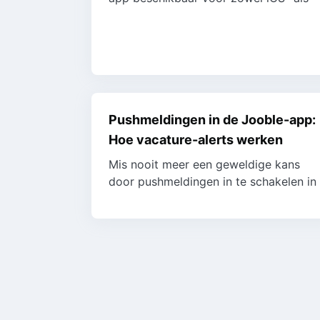
Android-apparaten. U kunt eenvoudig
vacatures zoeken, solliciteren met één
tik en di...
Pushmeldingen in de Jooble-app:
Hoe vacature-alerts werken
Mis nooit meer een geweldige kans
door pushmeldingen in te schakelen in
de Jooble-app. Hier is hoe je jouw
dagelijkse alerts kunt beheren: Hoe
vacature-ale...